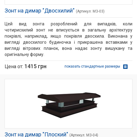
Зонт на димар "Двосхилий"
(Артикул: МЗ­-03)
Цей вид зонта розроблений для випадків, коли
чотирисхилий зонт не вписується в загальну архітектуру
покрівлі, наприклад, якщо покрівля двосхила. Виконана у
вигляді двосхилого будиночка і прикрашена вставками у
вигляді вітрових планок, вона надає зонту вишукану та
оригінальну форму.
1415 грн
Цена от:
показать стандартные размеры
Зонт на димар "Плоский"
(Артикул: МЗ-­04)